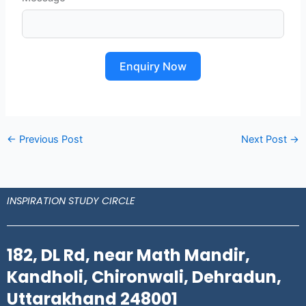
Enquiry Now
←
Previous Post
Next Post
→
INSPIRATION STUDY CIRCLE
182, DL Rd, near Math Mandir,
Kandholi, Chironwali, Dehradun,
Uttarakhand 248001