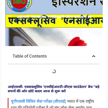
आईएससी- एक्सक्लूसिव 'एनसीईआरटी-जीएस फाउंडेशन' बैच
Table of Contents
आईएससी- एक्सक्लूसिव 'एनसीईआरटी-जीएस फाउंडेशन' बैच “बड़े
सपनों की ओर छोटे कदम आज से शुरू करें
यूपीएससी सिविल सेवा परीक्षा (सीएसई)
भारत में एक राष्ट्रीय
स्तर की प्रतियोगी परीक्षा है जो संघ लोक सेवा आयोग द्वारा